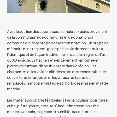
Avec le soutien des assurances, cumulé aux aides provenant
de la communauté de communes et de donation, la
commune a initié le projet de sa reconstruction. Un projet de
mémoire et de respect, guidé par l’envie de reconstruire à
l’identique et de façon traditionnelle, dans les règles de l’art
du XIXe siècle. La flèche a été entièrement remontée en
pierres de tuffeau, disposition rare dans la région. Les
charpentes et les voûtes plâtrières ont été reconstruites, les
couvertures en ardoises et les vitraux restaurés ou
remplacés, le mobilier restauré et l’horloge remise en état de
marche.
Les matériaux sont restés fidèles à l’esprit du lieu : bois, terre
cuite, plâtre, pierre, ardoise. Chaque intervention a été
menée avec soin, exigence et humilité, par des artisans