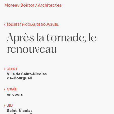
Skip
Moreau Boktor / Architectes
to
main
content
ÉGLISE ST NICOLAS DE BOURGUEIL
Après la tornade, le
renouveau
CLIENT
Ville de Saint-Nicolas
de-Bourgueil
ANNÉE
en cours
LIEU
Saint-Nicolas